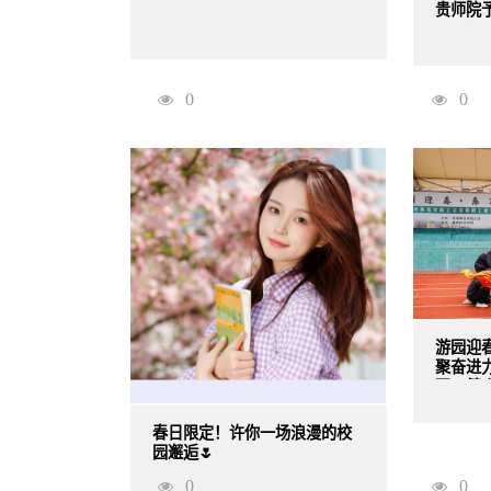
贵师院予
0
0
游园迎
聚奋进力
职工健步
春日限定！许你一场浪漫的校
园邂逅🌷
0
0