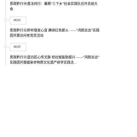
思政黔行㉞|普法同行：暑期“三下乡”社会实践队召开总结大
会
08.03
思政黔行㉜|聆听银发心音 赓续红色薪火 ——“鸿鹄志远”实践
团开展访问老党员活动
08.03
思政黔行㉛|蓝白匠心传文脉 校社赋能助振兴 ——“鸿鹄志远”
实践团开展蜡染非物质文化遗产研学实践活...