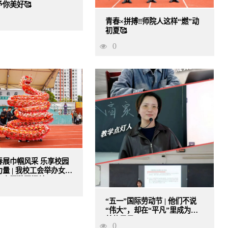
你美好🥰
青春×拼搏‼师院人这样“燃”动
初夏🥰
0
春展巾帼风采 乐享校园
量 | 我校工会举办女教
走暨游园闯关...
“五一”国际劳动节 | 他们不说
“伟大”，却在“平凡”里成为最
美的风景
0