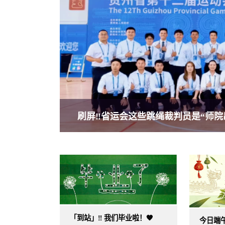
刷屏‼️省运会这些跳绳裁判员是“师院出
「到站」‼ 我们毕业啦！🧡
今日端