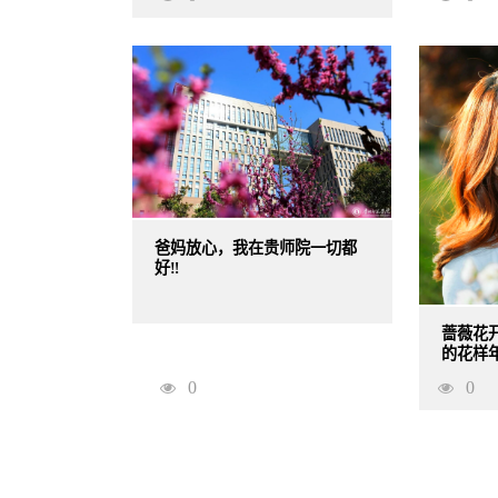
爸妈放心，我在贵师院一切都
好‼️
蔷薇花开
的花样年
0
0