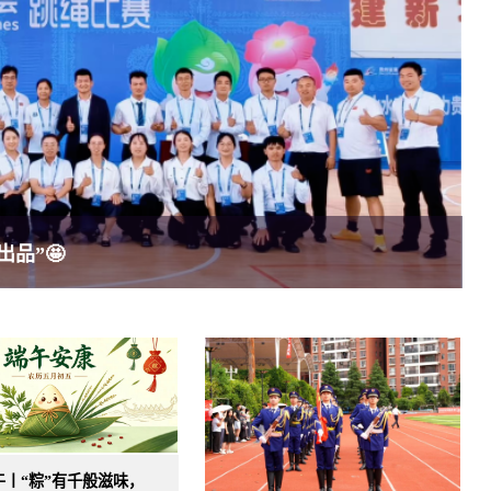
品”🤩
午丨“粽”有千般滋味，