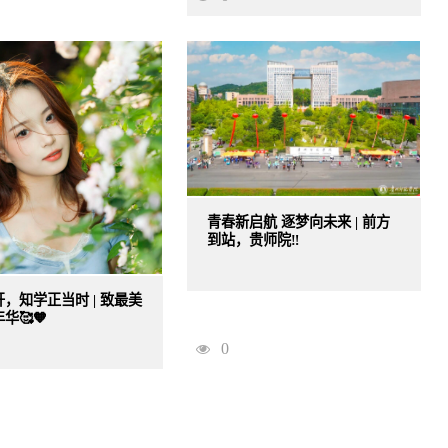
青春新启航 逐梦向未来 | 前方
到站，贵师院‼️
，知学正当时 | 致最美
华🥰🧡
0