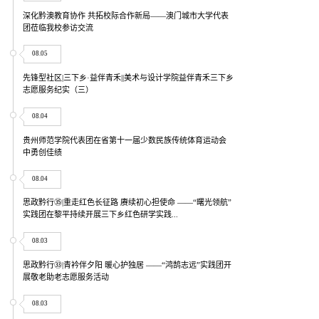
深化黔澳教育协作 共拓校际合作新局——澳门城市大学代表
团莅临我校参访交流
08.05
先锋型社区|三下乡·益伴青禾||美术与设计学院益伴青禾三下乡
志愿服务纪实（三）
08.04
贵州师范学院代表团在省第十一届少数民族传统体育运动会
中勇创佳绩
08.04
思政黔行㉟|重走红色长征路 赓续初心担使命 ——“曙光领航”
实践团在黎平持续开展三下乡红色研学实践...
08.03
思政黔行㉝|青衿伴夕阳 暖心护独居 ——“鸿鹄志远”实践团开
展敬老助老志愿服务活动
08.03