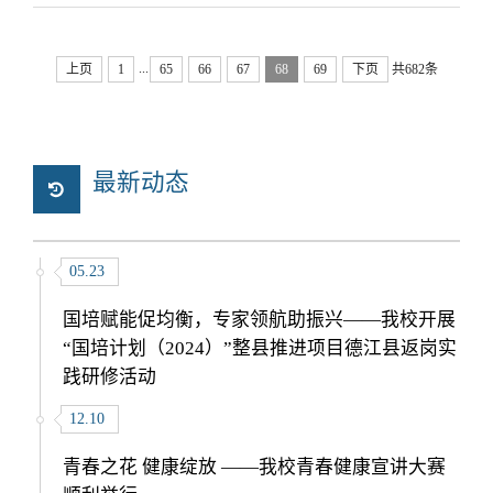
...
上页
1
65
66
67
68
69
下页
共682条
最新动态
05.23
国培赋能促均衡，专家领航助振兴——我校开展
“国培计划（2024）”整县推进项目德江县返岗实
践研修活动
12.10
青春之花 健康绽放 ——我校青春健康宣讲大赛